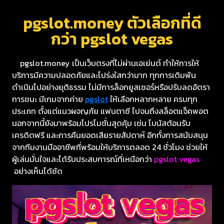
pgslot.money ตัวเลือกที่ดี
กว่า pgslot vegas
pgslot.money เป็นเว็บตรงที่ไม่ผ่านเอเย่นต์ ทำให้การให้
บริการมีความปลอดภัยและโปร่งใสกว่ามาก ทุกการเดิมพัน
ดำเนินไปอย่างยุติธรรม ไม่มีการล็อกยูสเซอร์หรือปรับลดอัตรา
การชนะ มีเกมจากค่าย
pgslot
ให้เลือกหลากหลาย ครบทุก
ประเภท ตั้งแต่แนวผจญภัย แฟนตาซี ไปจนถึงสล็อตแจ็คพอต
นอกจากนี้ยังมาพร้อมโปรโมชั่นสุดคุ้ม เช่น โบนัสต้อนรับ
เครดิตฟรี และการคืนยอดเสียรายสัปดาห์ อีกทั้งการสนับสนุน
จากทีมงานมืออาชีพที่พร้อมให้บริการตลอด 24 ชั่วโมง ช่วยให้
ผู้เล่นมั่นใจและได้รับประสบการณ์ที่เหนือกว่า
pgslot vegas
อย่างเห็นได้ชัด