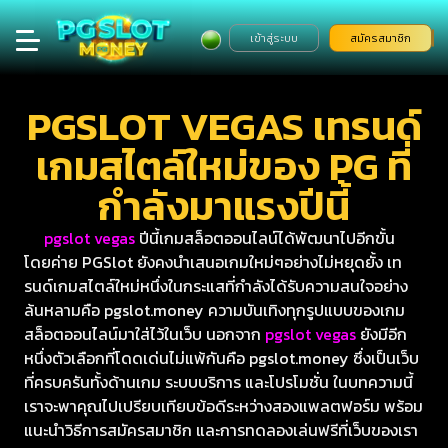
เข้าสู่ระบบ
สมัครสมาชิก
PGSLOT VEGAS เทรนด์
เกมสไตล์ใหม่ของ PG ที่
กำลังมาแรงปีนี้
pgslot vegas
ปีนี้เกมสล็อตออนไลน์ได้พัฒนาไปอีกขั้น
โดยค่าย PGSlot ยังคงนำเสนอเกมใหม่ๆอย่างไม่หยุดยั้ง เท
รนด์เกมสไตล์ใหม่หนึ่งในกระแสที่กำลังได้รับความสนใจอย่าง
ล้นหลามคือ pgslot.money ความบันเทิงทุกรูปแบบของเกม
สล็อตออนไลน์มาใส่ไว้ในเว็บ นอกจาก
pgslot vegas
ยังมีอีก
หนึ่งตัวเลือกที่โดดเด่นไม่แพ้กันคือ pgslot.money ซึ่งเป็นเว็บ
ที่ครบครันทั้งด้านเกม ระบบบริการ และโปรโมชั่น ในบทความนี้
เราจะพาคุณไปเปรียบเทียบข้อดีระหว่างสองแพลตฟอร์ม พร้อม
แนะนำวิธีการสมัครสมาชิก และการทดลองเล่นฟรีที่เว็บของเรา