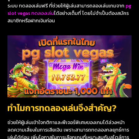
ระบบ ทดลองเล่นฟรี ที่ช่วยให้ผู้เล่นสามารถลองเล่นเกมจาก
pg
slot vegas ทดลองเล่น
ได้อย่างเต็มที่ โดยไม่จำเป็นต้องสมัคร
สมาชิกหรือฝากเงินก่อน
ทำไมการทดลองเล่นจึงสำคัญ?
ช่วยให้ผู้เล่นเข้าใจกติกาและฟีเจอร์พิเศษของเกมได้ล่วงหน้า
ลดความเสี่ยงในการเสียเงิน เพราะสามารถทดลองกลยุทธ์การ
เล่นได้ก่อน เพิ่มโอกาสในการเลือกเกมที่เหมาะสมกับสไตล์การ